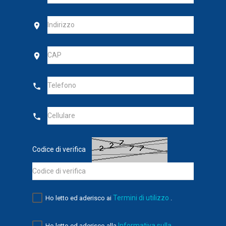
place
place
local_phone
local_phone
Codice di verifica
Termini di utilizzo
Ho letto ed aderisco ai
.
Informativa sulla
Ho letto ed aderisco alla